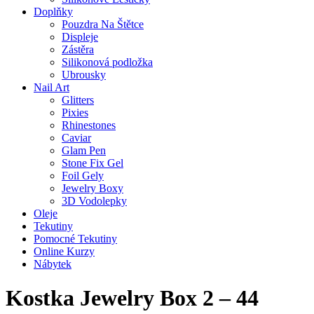
Doplňky
Pouzdra Na Štětce
Displeje
Zástěra
Silikonová podložka
Ubrousky
Nail Art
Glitters
Pixies
Rhinestones
Caviar
Glam Pen
Stone Fix Gel
Foil Gely
Jewelry Boxy
3D Vodolepky
Oleje
Tekutiny
Pomocné Tekutiny
Online Kurzy
Nábytek
Kostka Jewelry Box 2 – 44