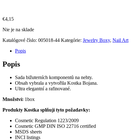
€
4,15
Nie je na sklade
Katalógové číslo:
005018-44
Kategórie:
Jewelry Boxy
,
Nail Art
Popis
Popis
Sada bižuterních komponentů na nehty.
Obsah vybrala a vytvořila Kostka Bojana.
Ultra elegantní a rafinované.
Množství:
1box
Produkty Kostka splňují tyto požadavky:
Cosmetic Regulation 1223/2009
Cosmetic GMP DIN ISO 22716 certified
MSDS sheets
INCI listings