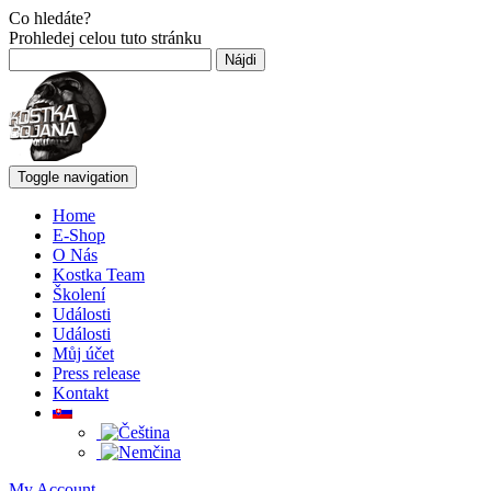
Co hledáte?
Prohledej celou tuto stránku
Hľadať:
Toggle navigation
Home
E-Shop
O Nás
Kostka Team
Školení
Události
Události
Můj účet
Press release
Kontakt
My Account