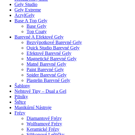
Gely Studio
Gely Extreme
AcrylGely
Base A Top Gely
Base Gely
Top Coaty
Barevné A Efektové Gely
Bezvýpotkové Barevné Gely
Quick Studio Barevné Gely
Efektové Barevné Gely
Magnetické Barevné Gely
Matné Barevné Gely
Paint Barevné Gely
Spider Barevné Gely
Plastelin Barevné Gely
Šablony
Nehtové Tipy – Dual a Gel
Pilníky
Štětce
Manikúrní Nástroje
Frézy
Diamantové Frézy
Wolframové Frézy
Keramické Frézy
Silikonové Leštičky