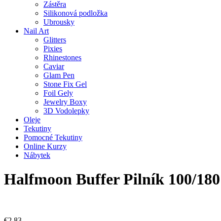
Zástěra
Silikonová podložka
Ubrousky
Nail Art
Glitters
Pixies
Rhinestones
Caviar
Glam Pen
Stone Fix Gel
Foil Gely
Jewelry Boxy
3D Vodolepky
Oleje
Tekutiny
Pomocné Tekutiny
Online Kurzy
Nábytek
Halfmoon Buffer Pilník 100/180
€
2,83