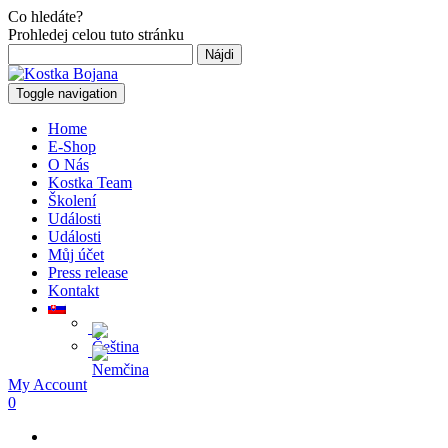
Co hledáte?
Prohledej celou tuto stránku
Hľadať:
Toggle navigation
Home
E-Shop
O Nás
Kostka Team
Školení
Události
Události
Můj účet
Press release
Kontakt
My Account
0