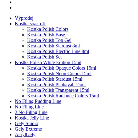
Výprodej
Kostka soak off
Kostka Polish Colors
Kostka Polish Base
Kostka Polish Top Gel
Kostka Polish Stardust 8ml
Kostka Polish Electric Line 8ml
Kostka Polish Set
Kostka Polish White Edition 15ml
Kostka Polish Opaque Colors 15ml
Kostka Polish Neon Colors 15ml
Kostka Polish Stardust 15ml
Kostka Polish Pitahayah 15ml
Kostka Polish Transparent 15ml
Kostka Polish Radiance Colors 15ml
No Filing Pudding Line
No Filing Line
2 No Filing Line
Kostka Jelly Line
Gely Studio
Gely Extreme
AcrylGely