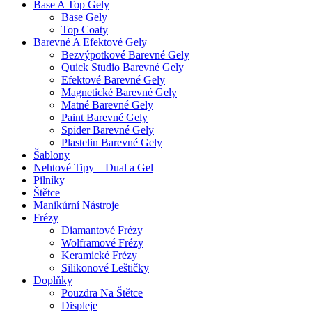
Base A Top Gely
Base Gely
Top Coaty
Barevné A Efektové Gely
Bezvýpotkové Barevné Gely
Quick Studio Barevné Gely
Efektové Barevné Gely
Magnetické Barevné Gely
Matné Barevné Gely
Paint Barevné Gely
Spider Barevné Gely
Plastelin Barevné Gely
Šablony
Nehtové Tipy – Dual a Gel
Pilníky
Štětce
Manikúrní Nástroje
Frézy
Diamantové Frézy
Wolframové Frézy
Keramické Frézy
Silikonové Leštičky
Doplňky
Pouzdra Na Štětce
Displeje