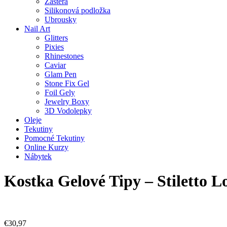
Zástěra
Silikonová podložka
Ubrousky
Nail Art
Glitters
Pixies
Rhinestones
Caviar
Glam Pen
Stone Fix Gel
Foil Gely
Jewelry Boxy
3D Vodolepky
Oleje
Tekutiny
Pomocné Tekutiny
Online Kurzy
Nábytek
Kostka Gelové Tipy – Stiletto L
€
30,97