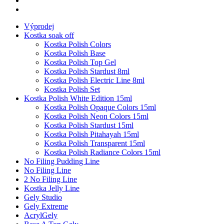
Výprodej
Kostka soak off
Kostka Polish Colors
Kostka Polish Base
Kostka Polish Top Gel
Kostka Polish Stardust 8ml
Kostka Polish Electric Line 8ml
Kostka Polish Set
Kostka Polish White Edition 15ml
Kostka Polish Opaque Colors 15ml
Kostka Polish Neon Colors 15ml
Kostka Polish Stardust 15ml
Kostka Polish Pitahayah 15ml
Kostka Polish Transparent 15ml
Kostka Polish Radiance Colors 15ml
No Filing Pudding Line
No Filing Line
2 No Filing Line
Kostka Jelly Line
Gely Studio
Gely Extreme
AcrylGely