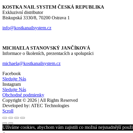
KOSTKA NAIL SYSTEM ČESKÁ REPUBLIKA
Exkluzivní distributor
Biskupská 3330/8, 70200 Ostrava 1
info@kostkanailsystem.cz
MICHAELA STANOVSKÝ JANČÍKOVÁ
Informace o školeních, prezentacích a spolupráci
michaela@kostkanailsystem.cz
Facebook
Sledujte Nás
Instagram
Sledujte Nás
Obchodné podmienky
Copyright © 2026 | All Rights Reserved
Developed by: ATEC Technologies
Scroll
Užíváme cookies, abychom vám zajistili co možná nejsnadnější použit