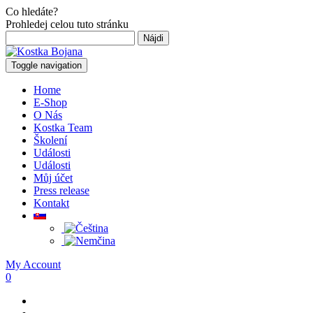
Co hledáte?
Prohledej celou tuto stránku
Hľadať:
Toggle navigation
Home
E-Shop
O Nás
Kostka Team
Školení
Události
Události
Můj účet
Press release
Kontakt
My Account
0