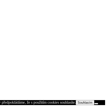
 předpokládáme, že s použitím cookies souhlasíte.
Souhlasím