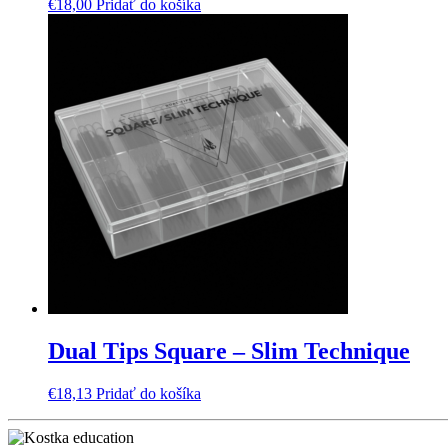
€
18,00
Pridať do košíka
Dual Tips Square – Slim Technique
€
18,13
Pridať do košíka