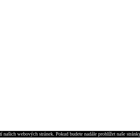
í našich webových stránek. Pokud budete nadále prohlížet naše stránky