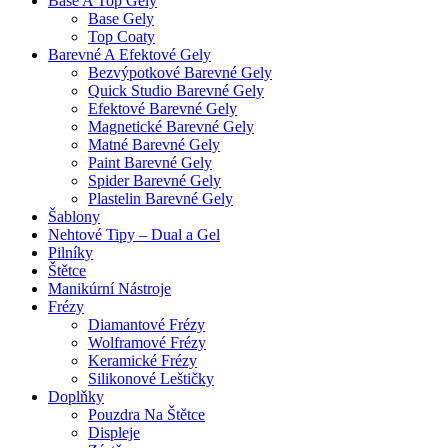
Base A Top Gely
Base Gely
Top Coaty
Barevné A Efektové Gely
Bezvýpotkové Barevné Gely
Quick Studio Barevné Gely
Efektové Barevné Gely
Magnetické Barevné Gely
Matné Barevné Gely
Paint Barevné Gely
Spider Barevné Gely
Plastelin Barevné Gely
Šablony
Nehtové Tipy – Dual a Gel
Pilníky
Štětce
Manikúrní Nástroje
Frézy
Diamantové Frézy
Wolframové Frézy
Keramické Frézy
Silikonové Leštičky
Doplňky
Pouzdra Na Štětce
Displeje