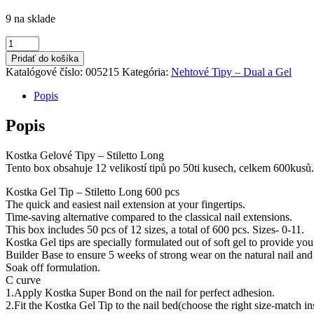
9 na sklade
množstvo
Kostka
Pridať do košíka
Gelové
Katalógové číslo:
005215
Kategória:
Nehtové Tipy – Dual a Gel
Tipy
-
Popis
Stiletto
Long
Popis
Kostka Gelové Tipy – Stiletto Long
Tento box obsahuje 12 velikostí tipů po 50ti kusech, celkem 600kusů. 
Kostka Gel Tip – Stiletto Long 600 pcs
The quick and easiest nail extension at your fingertips.
Time-saving alternative compared to the classical nail extensions.
This box includes 50 pcs of 12 sizes, a total of 600 pcs. Sizes- 0-11.
Kostka Gel tips are specially formulated out of soft gel to provide y
Builder Base to ensure 5 weeks of strong wear on the natural nail an
Soak off formulation.
C curve
1.Apply Kostka Super Bond on the nail for perfect adhesion.
2.Fit the Kostka Gel Tip to the nail bed(choose the right size-match in