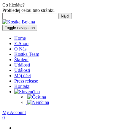
Co hledáte?
Prohledej celou tuto stránku
Hľadať:
Toggle navigation
Home
E-Shop
O Nás
Kostka Team
Školení
Události
Události
Můj účet
Press release
Kontakt
My Account
0