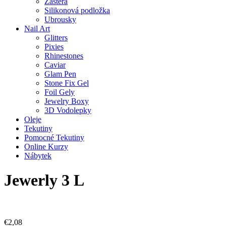
Zástěra
Silikonová podložka
Ubrousky
Nail Art
Glitters
Pixies
Rhinestones
Caviar
Glam Pen
Stone Fix Gel
Foil Gely
Jewelry Boxy
3D Vodolepky
Oleje
Tekutiny
Pomocné Tekutiny
Online Kurzy
Nábytek
Jewerly 3 L
€
2,08