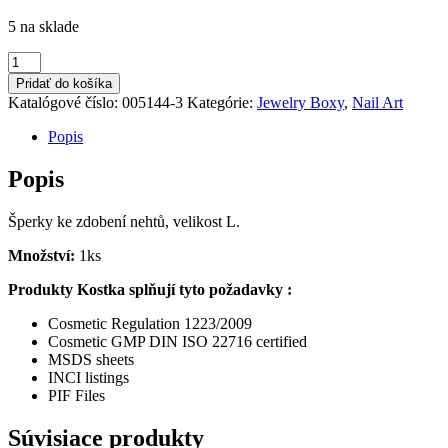
5 na sklade
množstvo
Jewerly
Pridať do košíka
3
Katalógové číslo:
005144-3
Kategórie:
Jewelry Boxy
,
Nail Art
L
Popis
Popis
Šperky ke zdobení nehtů, velikost L.
Množství:
1ks
Produkty Kostka splňují tyto požadavky :
Cosmetic Regulation 1223/2009
Cosmetic GMP DIN ISO 22716 certified
MSDS sheets
INCI listings
PIF Files
Súvisiace produkty