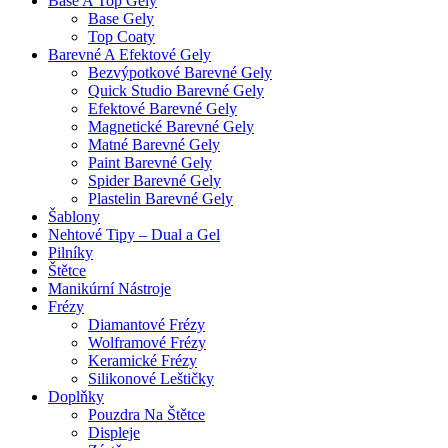
Base A Top Gely
Base Gely
Top Coaty
Barevné A Efektové Gely
Bezvýpotkové Barevné Gely
Quick Studio Barevné Gely
Efektové Barevné Gely
Magnetické Barevné Gely
Matné Barevné Gely
Paint Barevné Gely
Spider Barevné Gely
Plastelin Barevné Gely
Šablony
Nehtové Tipy – Dual a Gel
Pilníky
Štětce
Manikúrní Nástroje
Frézy
Diamantové Frézy
Wolframové Frézy
Keramické Frézy
Silikonové Leštičky
Doplňky
Pouzdra Na Štětce
Displeje