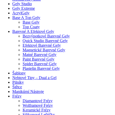
Gely Studio
Gely Extreme
AcrylGely
Base A Top Gely
Base Gely
Top Coaty
Barevné A Efektové Gely
Bezvýpotkové Barevné Gely
Quick Studio Barevné Gely
Efektové Barevné Gely
Magnetické Barevné Gely
Matné Barevné Gely
Paint Barevné Gely
Spider Barevné Gely
Plastelin Barevné Gely
Šablony
Nehtové Tipy – Dual a Gel
Pilníky
Štětce
Manikúrní Nástroje
Frézy
Diamantové Frézy
Wolframové Frézy
Keramické Frézy
Silikonové Leštičky