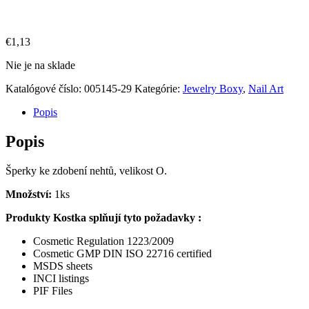
€
1,13
Nie je na sklade
Katalógové číslo:
005145-29
Kategórie:
Jewelry Boxy
,
Nail Art
Popis
Popis
Šperky ke zdobení nehtů, velikost O.
Množství:
1ks
Produkty Kostka splňují tyto požadavky :
Cosmetic Regulation 1223/2009
Cosmetic GMP DIN ISO 22716 certified
MSDS sheets
INCI listings
PIF Files