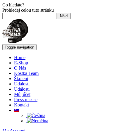
Co hledáte?
Prohledej celou tuto stránku
Hľadať:
Toggle navigation
Home
E-Shop
O Nás
Kostka Team
Školení
Události
Události
Můj účet
Press release
Kontakt
My Account