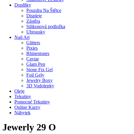
Doplňky
Pouzdra Na Štětce
Displeje
Zástěra
Silikonová podložka
Ubrousky
Nail Art
Glitters
Pixies
Rhinestones
Caviar
Glam Pen
Stone Fix Gel
Foil Gely
Jewelry Boxy
3D Vodolepky
Oleje
Tekutiny
Pomocné Tekutiny
Online Kurzy
Nábytek
Jewerly 29 O