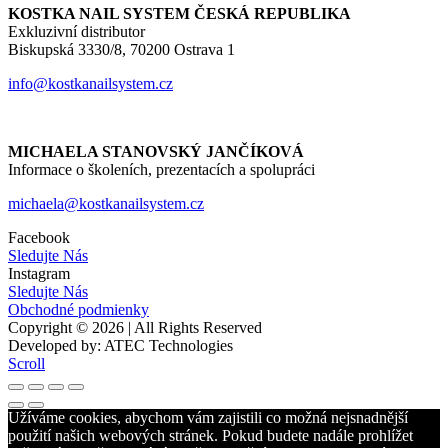
KOSTKA NAIL SYSTEM ČESKÁ REPUBLIKA
Exkluzivní distributor
Biskupská 3330/8, 70200 Ostrava 1
info@kostkanailsystem.cz
MICHAELA STANOVSKÝ JANČÍKOVÁ
Informace o školeních, prezentacích a spolupráci
michaela@kostkanailsystem.cz
Facebook
Sledujte Nás
Instagram
Sledujte Nás
Obchodné podmienky
Copyright © 2026 | All Rights Reserved
Developed by: ATEC Technologies
Scroll
Užíváme cookies, abychom vám zajistili co možná nejsnadnější
použití našich webových stránek. Pokud budete nadále prohlížet