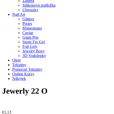
Zástěra
Silikonová podložka
Ubrousky
Nail Art
Glitters
Pixies
Rhinestones
Caviar
Glam Pen
Stone Fix Gel
Foil Gely
Jewelry Boxy
3D Vodolepky
Oleje
Tekutiny
Pomocné Tekutiny
Online Kurzy
Nábytek
Jewerly 22 O
€
1,13