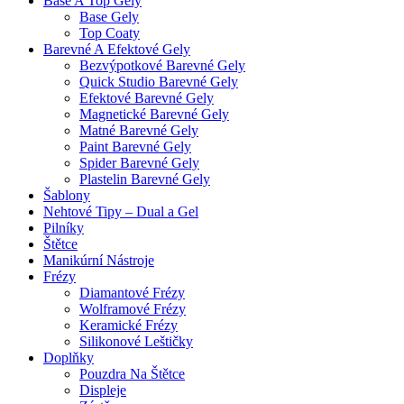
Base A Top Gely
Base Gely
Top Coaty
Barevné A Efektové Gely
Bezvýpotkové Barevné Gely
Quick Studio Barevné Gely
Efektové Barevné Gely
Magnetické Barevné Gely
Matné Barevné Gely
Paint Barevné Gely
Spider Barevné Gely
Plastelin Barevné Gely
Šablony
Nehtové Tipy – Dual a Gel
Pilníky
Štětce
Manikúrní Nástroje
Frézy
Diamantové Frézy
Wolframové Frézy
Keramické Frézy
Silikonové Leštičky
Doplňky
Pouzdra Na Štětce
Displeje