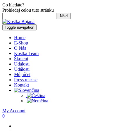
Co hledáte?
Prohledej celou tuto stránku
Hľadať:
Toggle navigation
Home
E-Shop
O Nás
Kostka Team
Školení
Události
Události
Můj účet
Press release
Kontakt
My Account
0