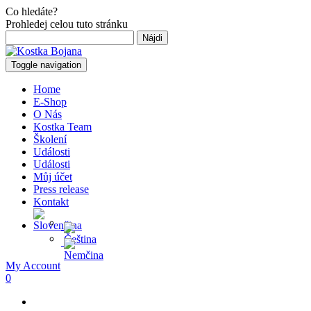
Co hledáte?
Prohledej celou tuto stránku
Hľadať:
Toggle navigation
Home
E-Shop
O Nás
Kostka Team
Školení
Události
Události
Můj účet
Press release
Kontakt
My Account
0