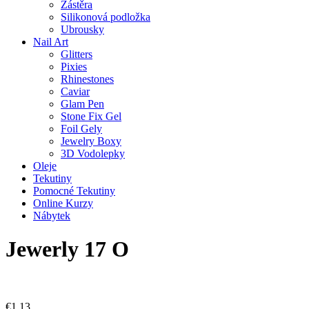
Zástěra
Silikonová podložka
Ubrousky
Nail Art
Glitters
Pixies
Rhinestones
Caviar
Glam Pen
Stone Fix Gel
Foil Gely
Jewelry Boxy
3D Vodolepky
Oleje
Tekutiny
Pomocné Tekutiny
Online Kurzy
Nábytek
Jewerly 17 O
€
1,13