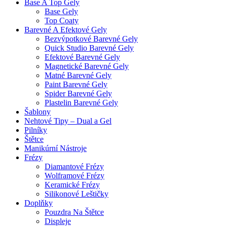
Base A Top Gely
Base Gely
Top Coaty
Barevné A Efektové Gely
Bezvýpotkové Barevné Gely
Quick Studio Barevné Gely
Efektové Barevné Gely
Magnetické Barevné Gely
Matné Barevné Gely
Paint Barevné Gely
Spider Barevné Gely
Plastelin Barevné Gely
Šablony
Nehtové Tipy – Dual a Gel
Pilníky
Štětce
Manikúrní Nástroje
Frézy
Diamantové Frézy
Wolframové Frézy
Keramické Frézy
Silikonové Leštičky
Doplňky
Pouzdra Na Štětce
Displeje