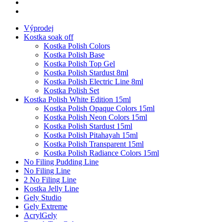
Výprodej
Kostka soak off
Kostka Polish Colors
Kostka Polish Base
Kostka Polish Top Gel
Kostka Polish Stardust 8ml
Kostka Polish Electric Line 8ml
Kostka Polish Set
Kostka Polish White Edition 15ml
Kostka Polish Opaque Colors 15ml
Kostka Polish Neon Colors 15ml
Kostka Polish Stardust 15ml
Kostka Polish Pitahayah 15ml
Kostka Polish Transparent 15ml
Kostka Polish Radiance Colors 15ml
No Filing Pudding Line
No Filing Line
2 No Filing Line
Kostka Jelly Line
Gely Studio
Gely Extreme
AcrylGely