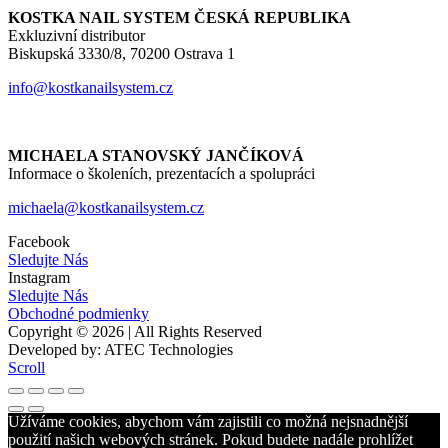
KOSTKA NAIL SYSTEM ČESKÁ REPUBLIKA
Exkluzivní distributor
Biskupská 3330/8, 70200 Ostrava 1
info@kostkanailsystem.cz
MICHAELA STANOVSKÝ JANČÍKOVÁ
Informace o školeních, prezentacích a spolupráci
michaela@kostkanailsystem.cz
Facebook
Sledujte Nás
Instagram
Sledujte Nás
Obchodné podmienky
Copyright © 2026 | All Rights Reserved
Developed by: ATEC Technologies
Scroll
Užíváme cookies, abychom vám zajistili co možná nejsnadnější
použití našich webových stránek. Pokud budete nadále prohlížet