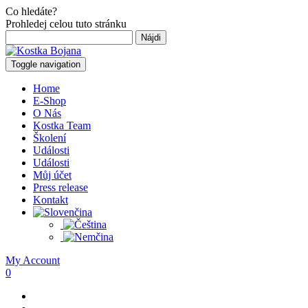
Co hledáte?
Prohledej celou tuto stránku
Hľadať:
Toggle navigation
Home
E-Shop
O Nás
Kostka Team
Školení
Události
Události
Můj účet
Press release
Kontakt
My Account
0