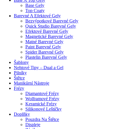
Base A Top Gely
Base Gely
Top Coaty
Barevné A Efektové Gely
Bezvýpotkové Barevné Gely
Quick Studio Barevné Gely
Efektové Barevné Gely
Magnetické Barevné Gely
Matné Barevné Gely
Paint Barevné Gely
Spider Barevné Gely
Plastelin Barevné Gely
Šablony
Nehtové Tipy – Dual a Gel
Pilníky
Štětce
Manikúrní Nástroje
Frézy
Diamantové Frézy
Wolframové Frézy
Keramické Frézy
Silikonové Leštičky
Doplňky
Pouzdra Na Štětce
Displeje