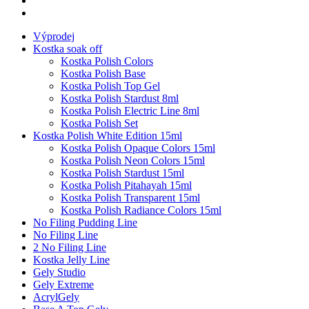
Výprodej
Kostka soak off
Kostka Polish Colors
Kostka Polish Base
Kostka Polish Top Gel
Kostka Polish Stardust 8ml
Kostka Polish Electric Line 8ml
Kostka Polish Set
Kostka Polish White Edition 15ml
Kostka Polish Opaque Colors 15ml
Kostka Polish Neon Colors 15ml
Kostka Polish Stardust 15ml
Kostka Polish Pitahayah 15ml
Kostka Polish Transparent 15ml
Kostka Polish Radiance Colors 15ml
No Filing Pudding Line
No Filing Line
2 No Filing Line
Kostka Jelly Line
Gely Studio
Gely Extreme
AcrylGely