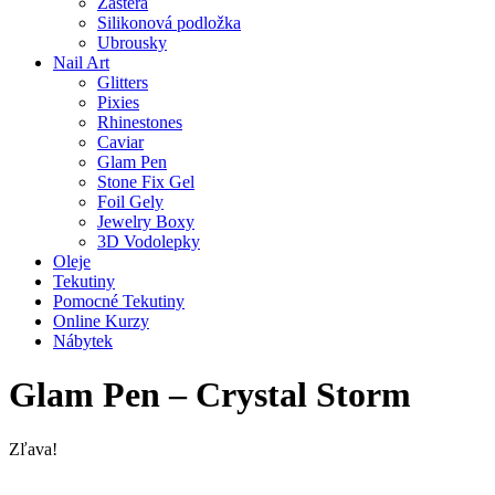
Zástěra
Silikonová podložka
Ubrousky
Nail Art
Glitters
Pixies
Rhinestones
Caviar
Glam Pen
Stone Fix Gel
Foil Gely
Jewelry Boxy
3D Vodolepky
Oleje
Tekutiny
Pomocné Tekutiny
Online Kurzy
Nábytek
Glam Pen – Crystal Storm
Zľava!