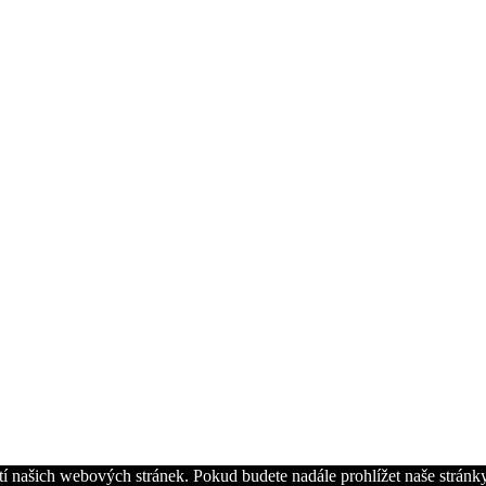
í našich webových stránek. Pokud budete nadále prohlížet naše stránky