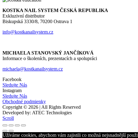
KOSTKA NAIL SYSTEM ČESKÁ REPUBLIKA
Exkluzivní distributor
Biskupská 3330/8, 70200 Ostrava 1
info@kostkanailsystem.cz
MICHAELA STANOVSKÝ JANČÍKOVÁ
Informace o školeních, prezentacích a spolupráci
michaela@kostkanailsystem.cz
Facebook
Sledujte Nás
Instagram
Sledujte Nás
Obchodné podmienky
Copyright © 2026 | All Rights Reserved
Developed by: ATEC Technologies
Scroll
Užíváme cookies, abychom vám zajistili co možná nejsnadnější použit