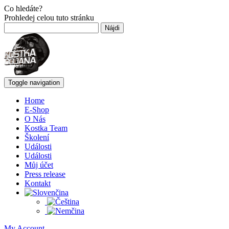
Co hledáte?
Prohledej celou tuto stránku
Hľadať:
Toggle navigation
Home
E-Shop
O Nás
Kostka Team
Školení
Události
Události
Můj účet
Press release
Kontakt
My Account