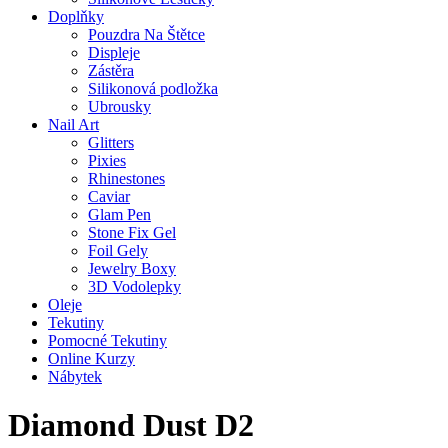
Doplňky
Pouzdra Na Štětce
Displeje
Zástěra
Silikonová podložka
Ubrousky
Nail Art
Glitters
Pixies
Rhinestones
Caviar
Glam Pen
Stone Fix Gel
Foil Gely
Jewelry Boxy
3D Vodolepky
Oleje
Tekutiny
Pomocné Tekutiny
Online Kurzy
Nábytek
Diamond Dust D2