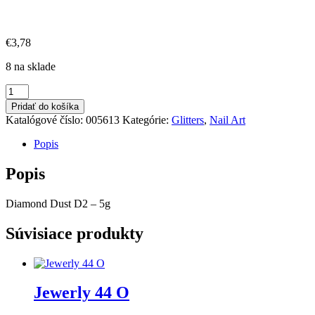
€
3,78
8 na sklade
množstvo
Diamond
Pridať do košíka
Dust
Katalógové číslo:
005613
Kategórie:
Glitters
,
Nail Art
D2
Popis
Popis
Diamond Dust D2 – 5g
Súvisiace produkty
Jewerly 44 O