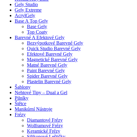
Gely Studio
Gely Extreme
AcrylGely
Base A Top Gely
Base Gely
Top Coaty
Barevné A Efektové Gely
Bezvýpotkové Barevné Gely
Quick Studio Barevné Gely
Efektové Barevné Gely
Magnetické Barevné Gely
Matné Barevné Gely
Paint Barevné Gely
Spider Barevné Gely
Plastelin Barevné Gely
Šablony
Nehtové Tipy – Dual a Gel
Pilníky
Štětce
Manikúrní Nástroje
Frézy
Diamantové Frézy
Wolframové Frézy
Keramické Frézy
Silikonové Leštičky