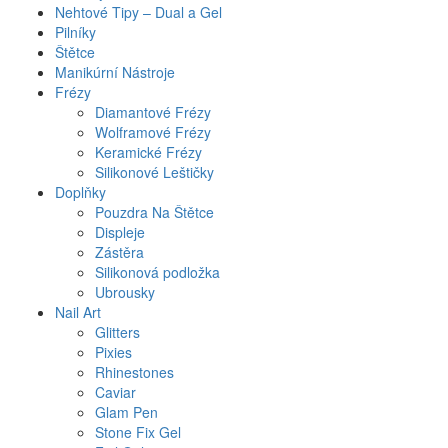
Nehtové Tipy – Dual a Gel
Pilníky
Štětce
Manikúrní Nástroje
Frézy
Diamantové Frézy
Wolframové Frézy
Keramické Frézy
Silikonové Leštičky
Doplňky
Pouzdra Na Štětce
Displeje
Zástěra
Silikonová podložka
Ubrousky
Nail Art
Glitters
Pixies
Rhinestones
Caviar
Glam Pen
Stone Fix Gel