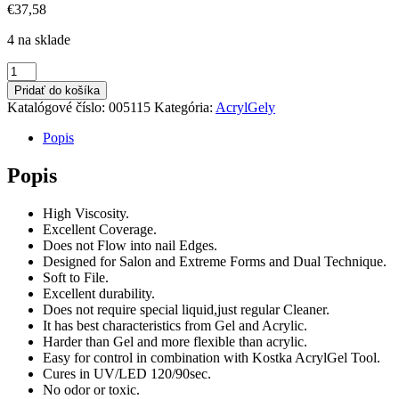
€
37,58
4 na sklade
množstvo
Acryl
Pridať do košíka
Gel
Katalógové číslo:
005115
Kategória:
AcrylGely
Cover
2
Popis
Popis
High Viscosity.
Excellent Coverage.
Does not Flow into nail Edges.
Designed for Salon and Extreme Forms and Dual Technique.
Soft to File.
Excellent durability.
Does not require special liquid,just regular Cleaner.
It has best characteristics from Gel and Acrylic.
Harder than Gel and more flexible than acrylic.
Easy for control in combination with Kostka AcrylGel Tool.
Cures in UV/LED 120/90sec.
No odor or toxic.