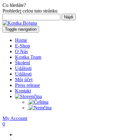
Co hledáte?
Prohledej celou tuto stránku
Hľadať:
Toggle navigation
Home
E-Shop
O Nás
Kostka Team
Školení
Události
Události
Můj účet
Press release
Kontakt
My Account
0