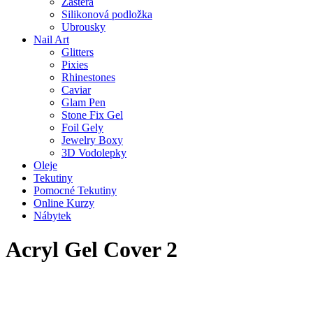
Zástěra
Silikonová podložka
Ubrousky
Nail Art
Glitters
Pixies
Rhinestones
Caviar
Glam Pen
Stone Fix Gel
Foil Gely
Jewelry Boxy
3D Vodolepky
Oleje
Tekutiny
Pomocné Tekutiny
Online Kurzy
Nábytek
Acryl Gel Cover 2