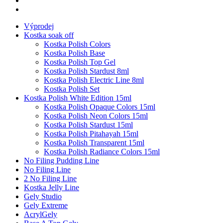
Výprodej
Kostka soak off
Kostka Polish Colors
Kostka Polish Base
Kostka Polish Top Gel
Kostka Polish Stardust 8ml
Kostka Polish Electric Line 8ml
Kostka Polish Set
Kostka Polish White Edition 15ml
Kostka Polish Opaque Colors 15ml
Kostka Polish Neon Colors 15ml
Kostka Polish Stardust 15ml
Kostka Polish Pitahayah 15ml
Kostka Polish Transparent 15ml
Kostka Polish Radiance Colors 15ml
No Filing Pudding Line
No Filing Line
2 No Filing Line
Kostka Jelly Line
Gely Studio
Gely Extreme
AcrylGely