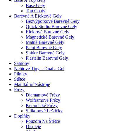
Base A Top Gely
Base Gely
Top Coaty
Barevné A Efektové Gely
Bezvýpotkové Barevné Gely
Quick Studio Barevné Gely
Efektové Barevné Gely
Magnetické Barevné Gely
Matné Barevné Gely
Paint Barevné Gely
Spider Barevné Gely
Plastelin Barevné Gely
Šablony
Nehtové Tipy – Dual a Gel
Pilníky
Štětce
Manikúrní Nástroje
Frézy
Diamantové Frézy
Wolframové Frézy
Keramické Frézy
Silikonové Leštičky
Doplňky
Pouzdra Na Štětce
Displeje