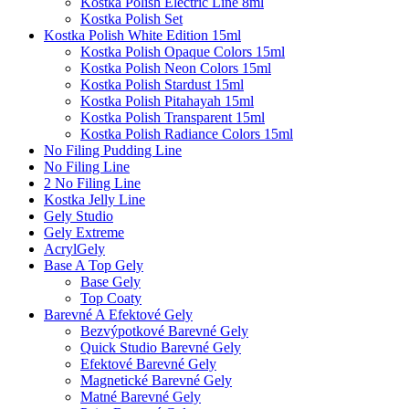
Kostka Polish Electric Line 8ml
Kostka Polish Set
Kostka Polish White Edition 15ml
Kostka Polish Opaque Colors 15ml
Kostka Polish Neon Colors 15ml
Kostka Polish Stardust 15ml
Kostka Polish Pitahayah 15ml
Kostka Polish Transparent 15ml
Kostka Polish Radiance Colors 15ml
No Filing Pudding Line
No Filing Line
2 No Filing Line
Kostka Jelly Line
Gely Studio
Gely Extreme
AcrylGely
Base A Top Gely
Base Gely
Top Coaty
Barevné A Efektové Gely
Bezvýpotkové Barevné Gely
Quick Studio Barevné Gely
Efektové Barevné Gely
Magnetické Barevné Gely
Matné Barevné Gely