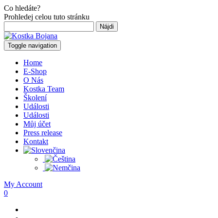
Co hledáte?
Prohledej celou tuto stránku
Hľadať:
Toggle navigation
Home
E-Shop
O Nás
Kostka Team
Školení
Události
Události
Můj účet
Press release
Kontakt
My Account
0