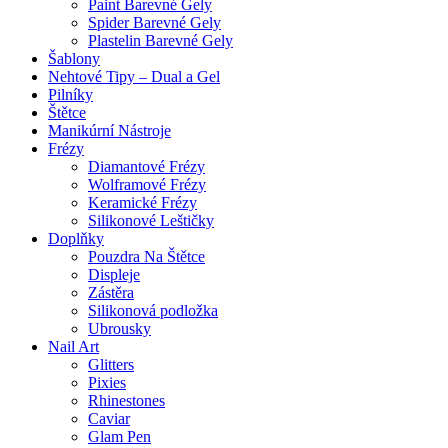
Paint Barevné Gely
Spider Barevné Gely
Plastelin Barevné Gely
Šablony
Nehtové Tipy – Dual a Gel
Pilníky
Štětce
Manikúrní Nástroje
Frézy
Diamantové Frézy
Wolframové Frézy
Keramické Frézy
Silikonové Leštičky
Doplňky
Pouzdra Na Štětce
Displeje
Zástěra
Silikonová podložka
Ubrousky
Nail Art
Glitters
Pixies
Rhinestones
Caviar
Glam Pen