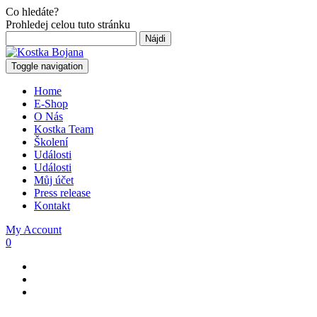
Co hledáte?
Prohledej celou tuto stránku
Hľadať:
Toggle navigation
Home
E-Shop
O Nás
Kostka Team
Školení
Události
Události
Můj účet
Press release
Kontakt
My Account
0