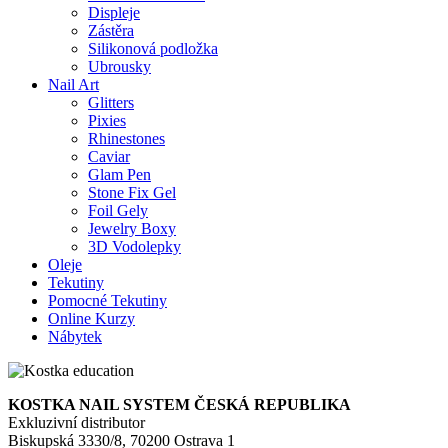
Displeje
Zástěra
Silikonová podložka
Ubrousky
Nail Art
Glitters
Pixies
Rhinestones
Caviar
Glam Pen
Stone Fix Gel
Foil Gely
Jewelry Boxy
3D Vodolepky
Oleje
Tekutiny
Pomocné Tekutiny
Online Kurzy
Nábytek
KOSTKA NAIL SYSTEM ČESKÁ REPUBLIKA
Exkluzivní distributor
Biskupská 3330/8, 70200 Ostrava 1