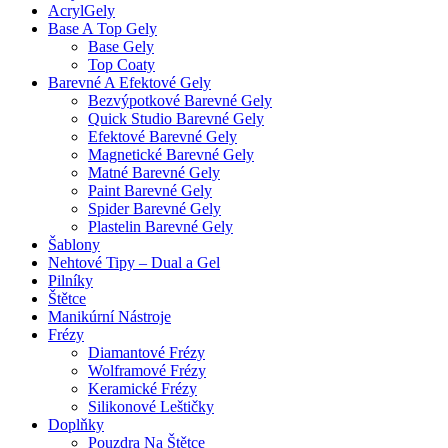
AcrylGely
Base A Top Gely
Base Gely
Top Coaty
Barevné A Efektové Gely
Bezvýpotkové Barevné Gely
Quick Studio Barevné Gely
Efektové Barevné Gely
Magnetické Barevné Gely
Matné Barevné Gely
Paint Barevné Gely
Spider Barevné Gely
Plastelin Barevné Gely
Šablony
Nehtové Tipy – Dual a Gel
Pilníky
Štětce
Manikúrní Nástroje
Frézy
Diamantové Frézy
Wolframové Frézy
Keramické Frézy
Silikonové Leštičky
Doplňky
Pouzdra Na Štětce