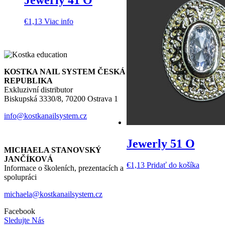
Jewerly 41 O
€
1,13
Viac info
KOSTKA NAIL SYSTEM ČESKÁ
REPUBLIKA
Exkluzivní distributor
Biskupská 3330/8, 70200 Ostrava 1
info@kostkanailsystem.cz
Jewerly 51 O
MICHAELA STANOVSKÝ
JANČÍKOVÁ
€
1,13
Pridať do košíka
Informace o školeních, prezentacích a
spolupráci
michaela@kostkanailsystem.cz
Facebook
Sledujte Nás