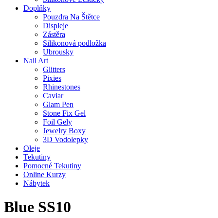
Doplňky
Pouzdra Na Štětce
Displeje
Zástěra
Silikonová podložka
Ubrousky
Nail Art
Glitters
Pixies
Rhinestones
Caviar
Glam Pen
Stone Fix Gel
Foil Gely
Jewelry Boxy
3D Vodolepky
Oleje
Tekutiny
Pomocné Tekutiny
Online Kurzy
Nábytek
Blue SS10