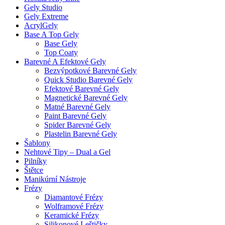
Gely Studio
Gely Extreme
AcrylGely
Base A Top Gely
Base Gely
Top Coaty
Barevné A Efektové Gely
Bezvýpotkové Barevné Gely
Quick Studio Barevné Gely
Efektové Barevné Gely
Magnetické Barevné Gely
Matné Barevné Gely
Paint Barevné Gely
Spider Barevné Gely
Plastelin Barevné Gely
Šablony
Nehtové Tipy – Dual a Gel
Pilníky
Štětce
Manikúrní Nástroje
Frézy
Diamantové Frézy
Wolframové Frézy
Keramické Frézy
Silikonové Leštičky