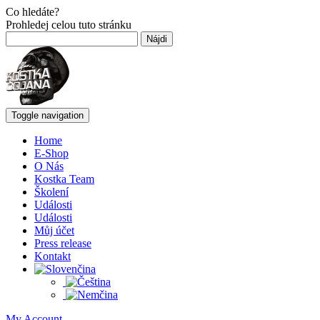
Co hledáte?
Prohledej celou tuto stránku
Hľadať:
Toggle navigation
Home
E-Shop
O Nás
Kostka Team
Školení
Události
Události
Můj účet
Press release
Kontakt
My Account