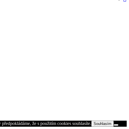
 předpokládáme, že s použitím cookies souhlasíte.
Souhlasím