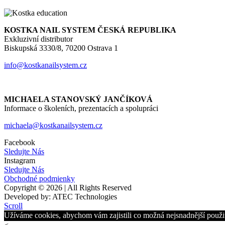
KOSTKA NAIL SYSTEM ČESKÁ REPUBLIKA
Exkluzivní distributor
Biskupská 3330/8, 70200 Ostrava 1
info@kostkanailsystem.cz
MICHAELA STANOVSKÝ JANČÍKOVÁ
Informace o školeních, prezentacích a spolupráci
michaela@kostkanailsystem.cz
Facebook
Sledujte Nás
Instagram
Sledujte Nás
Obchodné podmienky
Copyright © 2026 | All Rights Reserved
Developed by: ATEC Technologies
Scroll
Užíváme cookies, abychom vám zajistili co možná nejsnadnější použit