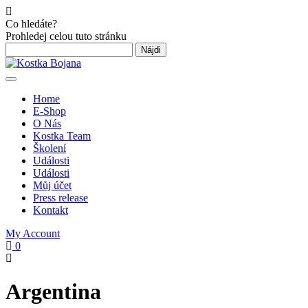
Co hledáte?
Prohledej celou tuto stránku
Hľadať:
Toggle
navigation
Home
E-Shop
O Nás
Kostka Team
Školení
Události
Události
Můj účet
Press release
Kontakt
My Account
0
Argentina