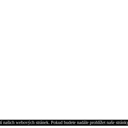
í našich webových stránek. Pokud budete nadále prohlížet naše stránky